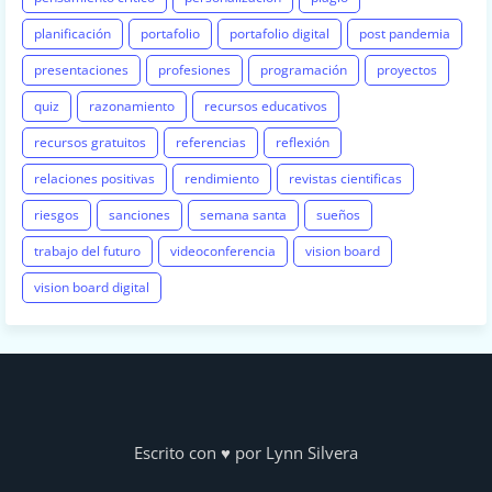
planificación
portafolio
portafolio digital
post pandemia
presentaciones
profesiones
programación
proyectos
quiz
razonamiento
recursos educativos
recursos gratuitos
referencias
reflexión
relaciones positivas
rendimiento
revistas cientificas
riesgos
sanciones
semana santa
sueños
trabajo del futuro
videoconferencia
vision board
vision board digital
Escrito con ♥ por Lynn Silvera