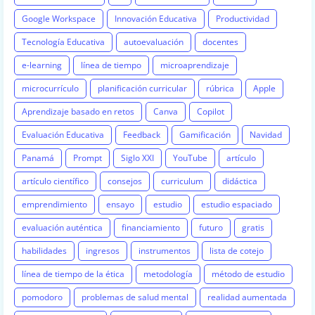
Google Workspace
Innovación Educativa
Productividad
Tecnología Educativa
autoevaluación
docentes
e-learning
línea de tiempo
microaprendizaje
microcurrículo
planificación curricular
rúbrica
Apple
Aprendizaje basado en retos
Canva
Copilot
Evaluación Educativa
Feedback
Gamificación
Navidad
Panamá
Prompt
Siglo XXI
YouTube
artículo
artículo científico
consejos
curriculum
didáctica
emprendimiento
ensayo
estudio
estudio espaciado
evaluación auténtica
financiamiento
futuro
gratis
habilidades
ingresos
instrumentos
lista de cotejo
línea de tiempo de la ética
metodología
método de estudio
pomodoro
problemas de salud mental
realidad aumentada