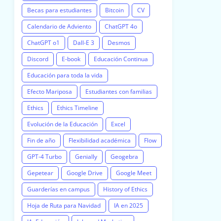
Becas para estudiantes
Bitcoin
CV
Calendario de Adviento
ChatGPT 4o
ChatGPT o1
Dall-E 3
Desmos
Discord
E-book
Educación Continua
Educación para toda la vida
Efecto Mariposa
Estudiantes con familias
Ethics
Ethics Timeline
Evolución de la Educación
Excel
Fin de año
Flexibilidad académica
Flow
GPT-4 Turbo
Genially
Geogebra
Gepetear
Google Drive
Google Meet
Guarderías en campus
History of Ethics
Hoja de Ruta para Navidad
IA en 2025