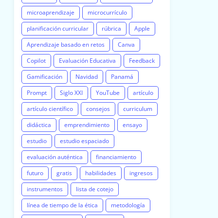
microaprendizaje
microcurrículo
planificación curricular
rúbrica
Apple
Aprendizaje basado en retos
Canva
Copilot
Evaluación Educativa
Feedback
Gamificación
Navidad
Panamá
Prompt
Siglo XXI
YouTube
artículo
artículo científico
consejos
curriculum
didáctica
emprendimiento
ensayo
estudio
estudio espaciado
evaluación auténtica
financiamiento
futuro
gratis
habilidades
ingresos
instrumentos
lista de cotejo
línea de tiempo de la ética
metodología