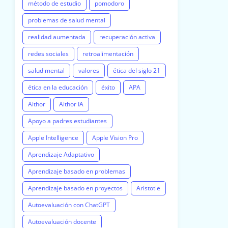
método de estudio
pomodoro
problemas de salud mental
realidad aumentada
recuperación activa
redes sociales
retroalimentación
salud mental
valores
ética del siglo 21
ética en la educación
éxito
APA
Aithor
Aithor IA
Apoyo a padres estudiantes
Apple Intelligence
Apple Vision Pro
Aprendizaje Adaptativo
Aprendizaje basado en problemas
Aprendizaje basado en proyectos
Aristotle
Autoevaluación con ChatGPT
Autoevaluación docente