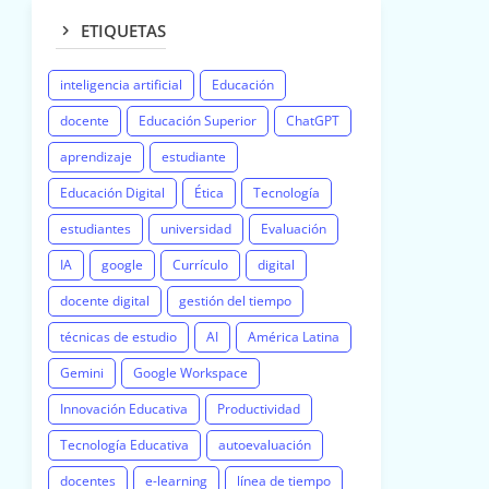
ETIQUETAS
inteligencia artificial
Educación
docente
Educación Superior
ChatGPT
aprendizaje
estudiante
Educación Digital
Ética
Tecnología
estudiantes
universidad
Evaluación
IA
google
Currículo
digital
docente digital
gestión del tiempo
técnicas de estudio
AI
América Latina
Gemini
Google Workspace
Innovación Educativa
Productividad
Tecnología Educativa
autoevaluación
docentes
e-learning
línea de tiempo