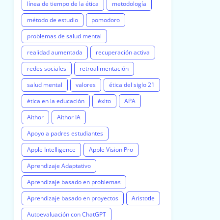
línea de tiempo de la ética
metodología
método de estudio
pomodoro
problemas de salud mental
realidad aumentada
recuperación activa
redes sociales
retroalimentación
salud mental
valores
ética del siglo 21
ética en la educación
éxito
APA
Aithor
Aithor IA
Apoyo a padres estudiantes
Apple Intelligence
Apple Vision Pro
Aprendizaje Adaptativo
Aprendizaje basado en problemas
Aprendizaje basado en proyectos
Aristotle
Autoevaluación con ChatGPT