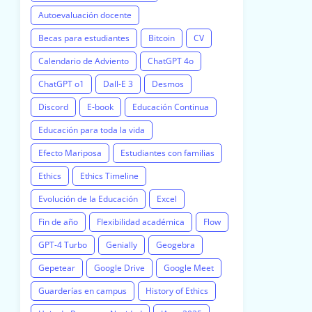
Autoevaluación docente
Becas para estudiantes
Bitcoin
CV
Calendario de Adviento
ChatGPT 4o
ChatGPT o1
Dall-E 3
Desmos
Discord
E-book
Educación Continua
Educación para toda la vida
Efecto Mariposa
Estudiantes con familias
Ethics
Ethics Timeline
Evolución de la Educación
Excel
Fin de año
Flexibilidad académica
Flow
GPT-4 Turbo
Genially
Geogebra
Gepetear
Google Drive
Google Meet
Guarderías en campus
History of Ethics