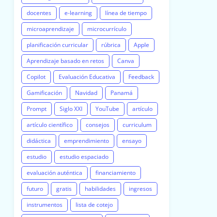
docentes
e-learning
línea de tiempo
microaprendizaje
microcurrículo
planificación curricular
rúbrica
Apple
Aprendizaje basado en retos
Canva
Copilot
Evaluación Educativa
Feedback
Gamificación
Navidad
Panamá
Prompt
Siglo XXI
YouTube
artículo
artículo científico
consejos
curriculum
didáctica
emprendimiento
ensayo
estudio
estudio espaciado
evaluación auténtica
financiamiento
futuro
gratis
habilidades
ingresos
instrumentos
lista de cotejo