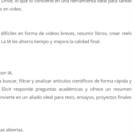
 Drive, lo que lo convierte en una herramienta ideal para tareas
s en video.
ifíciles en forma de videos breves, resumir libros, crear reels
La IA les ahorra tiempo y mejora la calidad final.
por IA.
a buscar, filtrar y analizar artículos científicos de forma rápida y
, Elicit responde preguntas académicas y ofrece un resumen
nvierte en un aliado ideal para tesis, ensayos, proyectos finales
s abiertas.