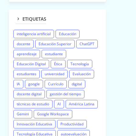
ETIQUETAS
inteligencia artificial
Educación
docente
Educación Superior
ChatGPT
aprendizaje
estudiante
Educación Digital
Ética
Tecnología
estudiantes
universidad
Evaluación
IA
google
Currículo
digital
docente digital
gestión del tiempo
técnicas de estudio
AI
América Latina
Gemini
Google Workspace
Innovación Educativa
Productividad
Tecnología Educativa
autoevaluación