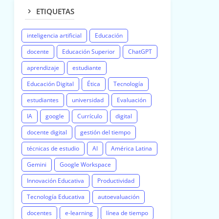
ETIQUETAS
inteligencia artificial
Educación
docente
Educación Superior
ChatGPT
aprendizaje
estudiante
Educación Digital
Ética
Tecnología
estudiantes
universidad
Evaluación
IA
google
Currículo
digital
docente digital
gestión del tiempo
técnicas de estudio
AI
América Latina
Gemini
Google Workspace
Innovación Educativa
Productividad
Tecnología Educativa
autoevaluación
docentes
e-learning
línea de tiempo