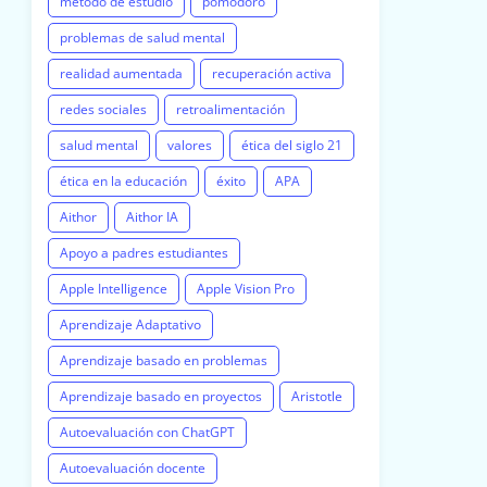
método de estudio
pomodoro
problemas de salud mental
realidad aumentada
recuperación activa
redes sociales
retroalimentación
salud mental
valores
ética del siglo 21
ética en la educación
éxito
APA
Aithor
Aithor IA
Apoyo a padres estudiantes
Apple Intelligence
Apple Vision Pro
Aprendizaje Adaptativo
Aprendizaje basado en problemas
Aprendizaje basado en proyectos
Aristotle
Autoevaluación con ChatGPT
Autoevaluación docente