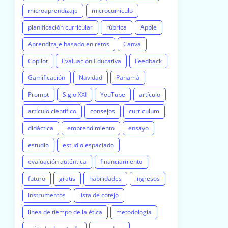
microaprendizaje
microcurrículo
planificación curricular
rúbrica
Apple
Aprendizaje basado en retos
Canva
Copilot
Evaluación Educativa
Feedback
Gamificación
Navidad
Panamá
Prompt
Siglo XXI
YouTube
artículo
artículo científico
consejos
curriculum
didáctica
emprendimiento
ensayo
estudio
estudio espaciado
evaluación auténtica
financiamiento
futuro
gratis
habilidades
ingresos
instrumentos
lista de cotejo
línea de tiempo de la ética
metodología