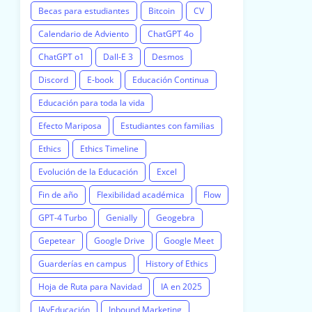
Becas para estudiantes
Bitcoin
CV
Calendario de Adviento
ChatGPT 4o
ChatGPT o1
Dall-E 3
Desmos
Discord
E-book
Educación Continua
Educación para toda la vida
Efecto Mariposa
Estudiantes con familias
Ethics
Ethics Timeline
Evolución de la Educación
Excel
Fin de año
Flexibilidad académica
Flow
GPT-4 Turbo
Genially
Geogebra
Gepetear
Google Drive
Google Meet
Guarderías en campus
History of Ethics
Hoja de Ruta para Navidad
IA en 2025
IAyEducación
Inbound Marketing